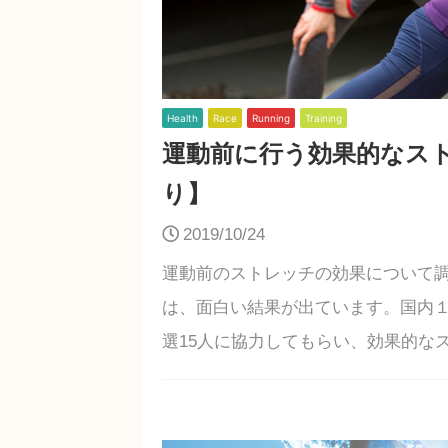
Health
Race
Running
Training
運動前に行う効果的なス
り】
2019/10/24
運動前のストレッチの効果について調
は、面白い結果が出ています。国内
選15人に協力してもらい、効果的なス