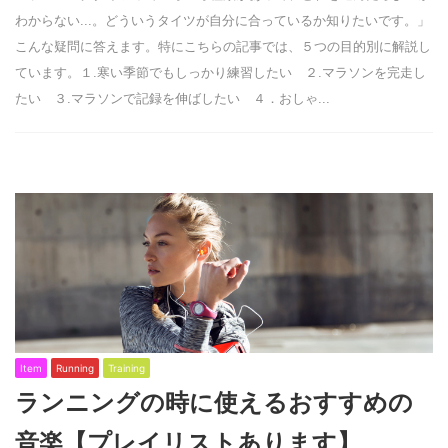
わからない...。どういうタイツが自分に合っているか知りたいです。」
こんな疑問に答えます。特にこちらの記事では、５つの目的別に解説し
ています。１.寒い季節でもしっかり練習したい ２.マラソンを完走し
たい ３.マラソンで記録を伸ばしたい ４．おしゃ...
Item
Running
Training
ランニングの時に使えるおすすめの
音楽【プレイリストあります】