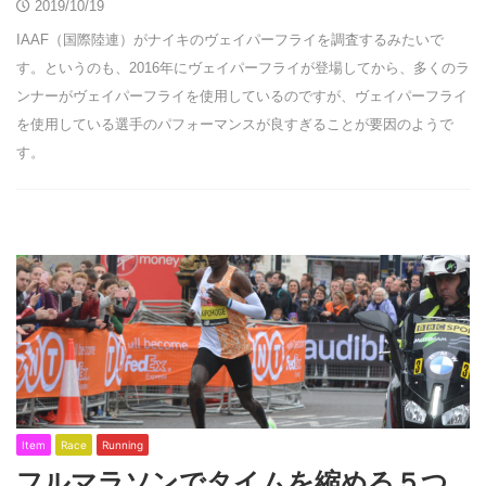
2019/10/19
IAAF（国際陸連）がナイキのヴェイパーフライを調査するみたいで
す。というのも、2016年にヴェイパーフライが登場してから、多くのラ
ンナーがヴェイパーフライを使用しているのですが、ヴェイパーフライ
を使用している選手のパフォーマンスが良すぎることが要因のようで
す。
Item
Race
Running
フルマラソンでタイムを縮める５つ