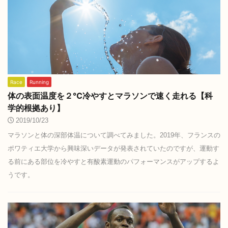
Race
Running
体の表面温度を２℃冷やすとマラソンで速く走れる【科
学的根拠あり】
2019/10/23
マラソンと体の深部体温について調べてみました。2019年、フランスの
ポワティエ大学から興味深いデータが発表されていたのですが、運動す
る前にある部位を冷やすと有酸素運動のパフォーマンスがアップするよ
うです。