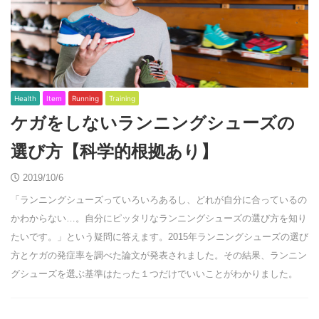
Health
Item
Running
Training
ケガをしないランニングシューズの
選び方【科学的根拠あり】
2019/10/6
「ランニングシューズっていろいろあるし、どれが自分に合っているの
かわからない…。自分にピッタリなランニングシューズの選び方を知り
たいです。」という疑問に答えます。2015年ランニングシューズの選び
方とケガの発症率を調べた論文が発表されました。その結果、ランニン
グシューズを選ぶ基準はたった１つだけでいいことがわかりました。