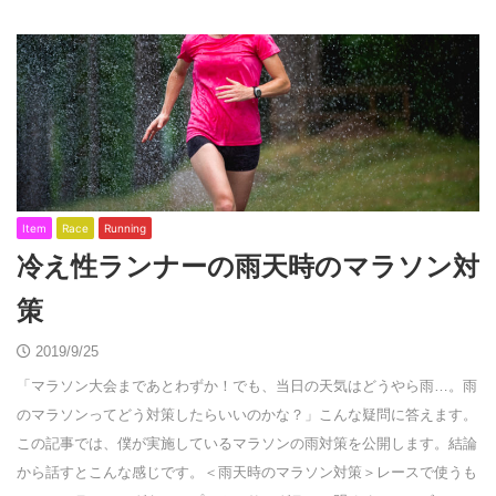
Item
Race
Running
冷え性ランナーの雨天時のマラソン対
策
2019/9/25
「マラソン大会まであとわずか！でも、当日の天気はどうやら雨…。雨
のマラソンってどう対策したらいいのかな？」こんな疑問に答えます。
この記事では、僕が実施しているマラソンの雨対策を公開します。結論
から話すとこんな感じです。＜雨天時のマラソン対策＞レースで使うも