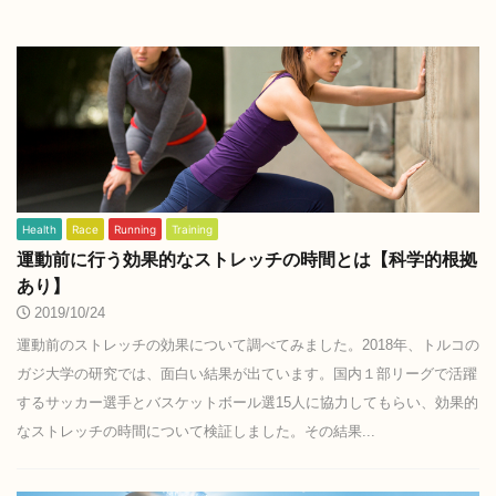
Health
Race
Running
Training
運動前に行う効果的なストレッチの時間とは【科学的根拠
あり】
2019/10/24
運動前のストレッチの効果について調べてみました。2018年、トルコの
ガジ大学の研究では、面白い結果が出ています。国内１部リーグで活躍
するサッカー選手とバスケットボール選15人に協力してもらい、効果的
なストレッチの時間について検証しました。その結果...