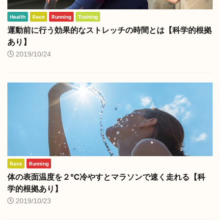
Health
Race
Running
Training
運動前に行う効果的なストレッチの時間とは【科学的根拠
あり】
2019/10/24
Race
Running
体の表面温度を２℃冷やすとマラソンで速く走れる【科
学的根拠あり】
2019/10/23