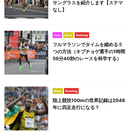
サングラスを紹介します【ステマ
なし】
Item
Race
Running
フルマラソンでタイムを縮める５
つの方法（キプチョゲ選手の1時間
59分40秒のレースを科学する）
Race
Running
陸上競技100mの世界記録は2048
年に四足走行になる？